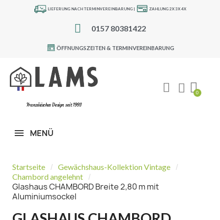
LIEFERUNG NACH TERMINVEREINBARUNG |
ZAHLUNG 2X 3X 4X
0157 80381422
ÖFFNUNGSZEITEN & TERMINVEREINBARUNG
Französisches Design seit 1993
MENÜ
Startseite
Gewächshaus-Kollektion Vintage
Chambord angelehnt
Glashaus CHAMBORD Breite 2,80 m mit
Aluminiumsockel
GLASHAUS CHAMBORD