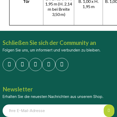
Tür
B. 1,00 x H.
B. 1,00
1,95 m (H. 2,14
1,95 m
m bei Breite
3,50 m)
Schließen Sie sich der Community an
Folgen Sie uns, um informiert und verbunden zu bleiben.
Newsletter
Erhalten Sie die neuesten Nachrichten aus unserem Shop.