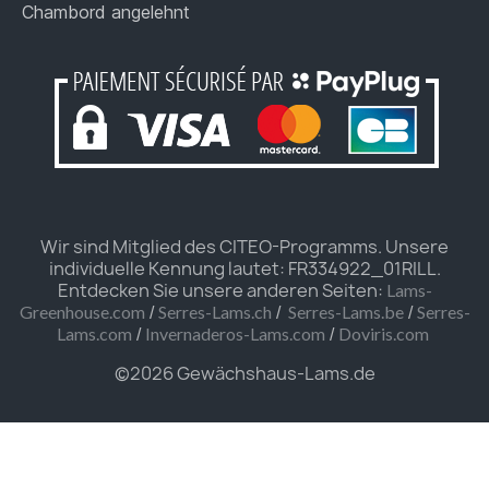
Chambord angelehnt
Wir sind Mitglied des CITEO-Programms. Unsere
individuelle Kennung lautet: FR334922_01RILL.
Entdecken Sie unsere anderen Seiten:
Lams-
/
/
/
Greenhouse.com
Serres-Lams.ch
Serres-Lams.be
Serres-
/
/
Lams.com
Invernaderos-Lams.com
Doviris.com
©2026 Gewächshaus-Lams.de