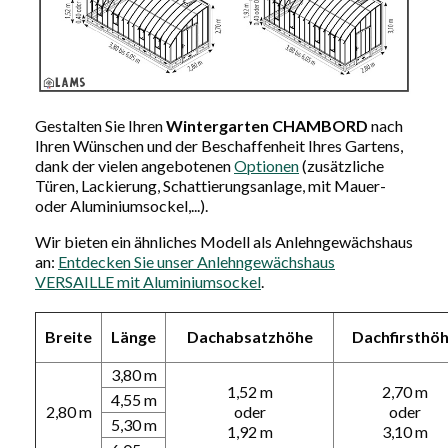
Gestalten Sie Ihren
Wintergarten CHAMBORD
nach
Ihren Wünschen und der Beschaffenheit Ihres Gartens,
dank der vielen angebotenen
Optionen
(zusätzliche
Türen, Lackierung, Schattierungsanlage, mit Mauer-
oder Aluminiumsockel,...).
Wir bieten ein ähnliches Modell als Anlehngewächshaus
an:
Entdecken Sie unser Anlehngewächshaus
VERSAILLE mit Aluminiumsockel
.
Breite
Länge
Dachabsatzhöhe
Dachfirsthö
3,80 m
1,52 m
2,70 m
4,55 m
2,80 m
oder
oder
5,30 m
1,92 m
3,10 m