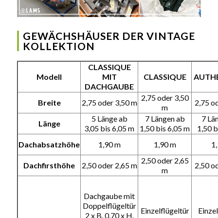
GEWÄCHSHÄUSER DER VINTAGE
KOLLEKTION
CLASSIQUE
Modell
MIT
CLASSIQUE
AUTH
DACHGAUBE
2,75 oder 3,50
Breite
2,75 oder 3,50 m
2,75 o
m
5 Länge ab
7 Längen ab
7 Lä
Länge
3,05 bis 6,05 m
1,50 bis 6,05 m
1,50 b
Dachabsatzhöhe
1,90 m
1,90 m
1
2,50 oder 2,65
Dachfirsthöhe
2,50 oder 2,65 m
2,50 o
m
Dachgaube mit
Doppelflügeltür
Einzelflügeltür
Einzel
2 x B. 0,70 x H.