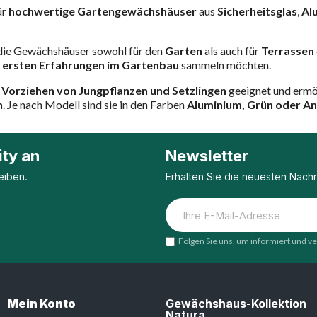
ür
hochwertige Gartengewächshäuser
aus
Sicherheitsglas
,
Al
 die Gewächshäuser sowohl für den
Garten
als auch für
Terrassen
e
ersten Erfahrungen im Gartenbau
sammeln möchten.
m
Vorziehen von Jungpflanzen und Setzlingen
geeignet und ermög
n
. Je nach Modell sind sie in den Farben
Aluminium, Grün oder An
ty an
Newsletter
eiben.
Erhalten Sie die neuesten Nach
Folgen Sie uns, um informiert und v
Mein Konto
Gewächshaus-Kollektion
Natura