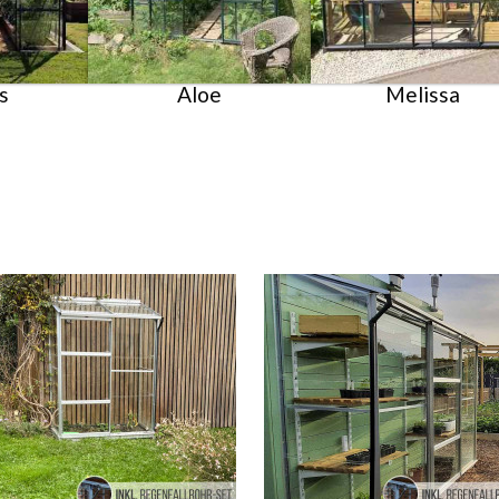
s
Aloe
Melissa