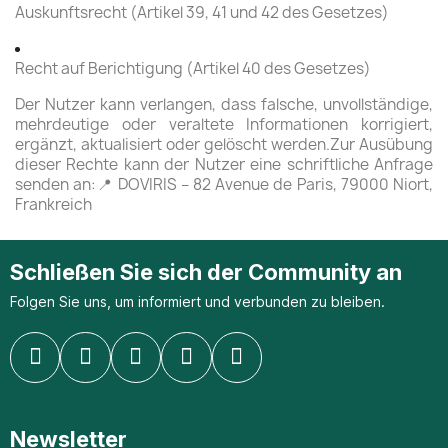
Auskunftsrecht (Artikel 39, 41 und 42 des Gesetzes)
Recht auf Berichtigung (Artikel 40 des Gesetzes)
Der Nutzer kann verlangen, dass falsche, unvollständige,
mehrdeutige oder veraltete Informationen korrigiert,
ergänzt, aktualisiert oder gelöscht werden.Zur Ausübung
dieser Rechte kann der Nutzer eine schriftliche Anfrage
senden an:📍 DOVIRIS – 82 Avenue de Paris, 79000 Niort,
Frankreich
Schließen Sie sich der Community an
Folgen Sie uns, um informiert und verbunden zu bleiben.
Newsletter