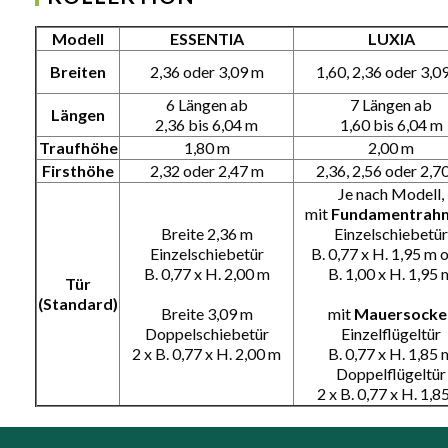
Modell
ESSENTIA
LUXIA
Breiten
2,36 oder 3,09 m
1,60, 2,36 oder 3,0
6 Längen ab
7 Längen ab
Längen
2,36 bis 6,04 m
1,60 bis 6,04 m
Traufhöhe
1,80 m
2,00 m
Firsthöhe
2,32 oder 2,47 m
2,36, 2,56 oder 2,7
Je nach Modell,
mit
Fundamentrah
Breite 2,36 m
Einzelschiebetür
Einzelschiebetür
B. 0,77 x H. 1,95 m 
B. 0,77 x H. 2,00 m
B. 1,00 x H. 1,95 
Tür
(Standard)
Breite 3,09 m
mit
Mauersocke
Doppelschiebetür
Einzelflügeltür
2 x B. 0,77 x H. 2,00 m
B. 0,77 x H. 1,85 
Doppelflügeltür
2 x B. 0,77 x H. 1,8