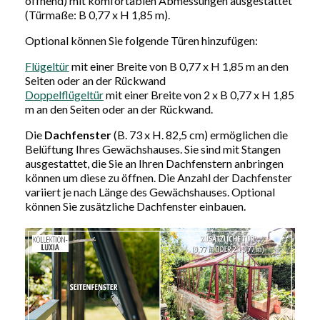
öffnend) mit komfortablen Abmessungen ausgestattet
(Türmaße: B 0,77 x H 1,85 m).
Optional können Sie folgende Türen hinzufügen:
Flügeltür
mit einer Breite von B 0,77 x H 1,85 m an den
Seiten oder an der Rückwand
Doppelflügeltür
mit einer Breite von 2 x B 0,77 x H 1,85
m an den Seiten oder an der Rückwand.
Die
Dachfenster
(B. 73 x H. 82,5 cm) ermöglichen die
Belüftung Ihres Gewächshauses. Sie sind mit Stangen
ausgestattet, die Sie an Ihren Dachfenstern anbringen
können um diese zu öffnen. Die Anzahl der Dachfenster
variiert je nach Länge des Gewächshauses. Optional
können Sie zusätzliche Dachfenster einbauen.