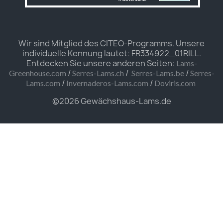
Wir sind Mitglied des CITEO-Programms. Unsere
individuelle Kennung lautet: FR334922_01RILL.
Entdecken Sie unsere anderen Seiten:
Lams-
/
/
/
Greenhouse.com
Serres-Lams.ch
Serres-Lams.be
Serres-
/
/
Lams.com
Invernaderos-Lams.com
Doviris.com
©2026 Gewächshaus-Lams.de