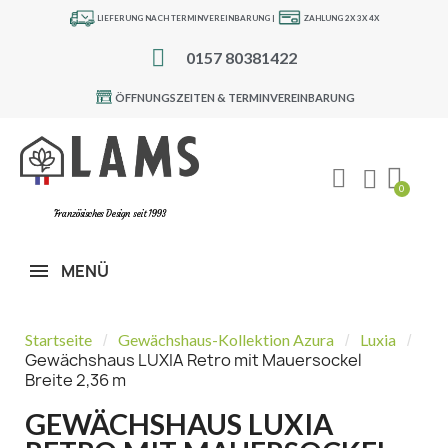
LIEFERUNG NACH TERMINVEREINBARUNG |
ZAHLUNG 2X 3X 4X
0157 80381422
ÖFFNUNGSZEITEN & TERMINVEREINBARUNG
Französisches Design seit 1993
MENÜ
Startseite
Gewächshaus-Kollektion Azura
Luxia
Gewächshaus LUXIA Retro mit Mauersockel
Breite 2,36 m
GEWÄCHSHAUS LUXIA