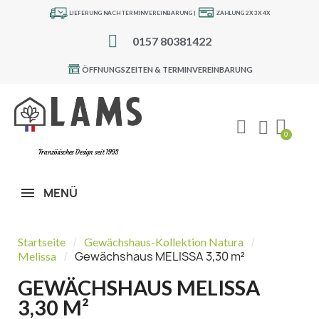
LIEFERUNG NACH TERMINVEREINBARUNG |
ZAHLUNG 2X 3X 4X
0157 80381422
ÖFFNUNGSZEITEN & TERMINVEREINBARUNG
Französisches Design seit 1993
MENÜ
Startseite
Gewächshaus-Kollektion Natura
Gewächshaus MELISSA 3,30 m²
Melissa
GEWÄCHSHAUS MELISSA
3,30 M²