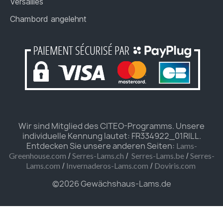
Versailles
Chambord angelehnt
Wir sind Mitglied des CITEO-Programms. Unsere
individuelle Kennung lautet: FR334922_01RILL.
Entdecken Sie unsere anderen Seiten:
Lams-
/
/
/
Greenhouse.com
Serres-Lams.ch
Serres-Lams.be
Serres-
/
/
Lams.com
Invernaderos-Lams.com
Doviris.com
©2026 Gewächshaus-Lams.de