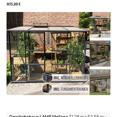
805,88 €
Gewächshaus LAMS Melissa
T.1,28 m x F.2,55 m -