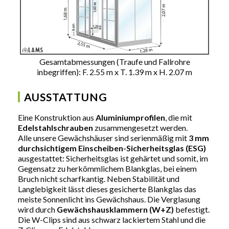
Gesamtabmessungen (Traufe und Fallrohre
inbegriffen): F. 2.55 m x T. 1.39 m x H. 2.07 m
AUSSTATTUNG
Eine Konstruktion aus
Aluminiumprofilen
, die mit
Edelstahlschrauben
zusammengesetzt werden.
Alle unsere Gewächshäuser sind serienmäßig mit
3 mm
durchsichtigem Einscheiben-Sicherheitsglas (ESG)
ausgestattet: Sicherheitsglas ist gehärtet und somit, im
Gegensatz zu herkömmlichem Blankglas, bei einem
Bruch nicht scharfkantig. Neben Stabilität und
Langlebigkeit lässt dieses gesicherte Blankglas das
meiste Sonnenlicht ins Gewächshaus. Die Verglasung
wird durch
Gewächshausklammern (W+Z)
befestigt.
Die W-Clips sind aus schwarz lackiertem Stahl und die