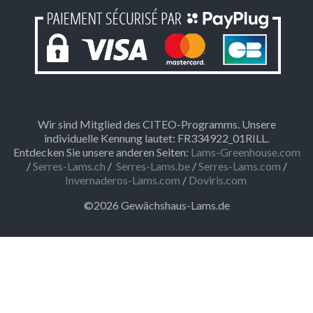
Wir sind Mitglied des CITEO-Programms. Unsere
individuelle Kennung lautet: FR334922_01RILL.
Entdecken Sie unsere anderen Seiten:
Lams-Greenhouse.com
/
Serres-Lams.ch
/
Serres-Lams.be
/
Serres-Lams.com
/
Invernaderos-Lams.com
/
Doviris.com
©2026 Gewächshaus-Lams.de